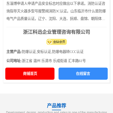
东淄博申请人申请产品安全标志时应做出以下承诺。消防认证咨
询指导灭火器多型号报警阀消防3C认证。山东临沂市什么是防爆
电气产品质量认证。辽宁、沈阳、大连、抚顺、盘锦、朝阳体系
认证代理服务。陕西、西安、安康、宝鸡、汉中、延安体系认证
浙江科迅企业管理咨询有限公司
代理咨询。辽宁
主营产品:
防爆认证,安标认证,防爆电器转CCC认证
公司地址:
浙江省 温州 乐清市 乐成街道 汇丰路61号
商铺首页
在线留言
产品推荐
Development, design, production and sales in one of the manufacturing