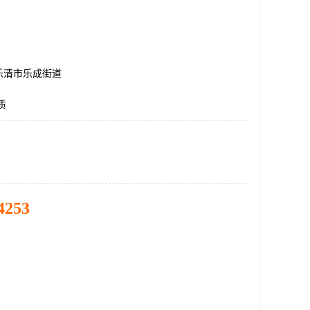
乐清市乐成街道
质
4253