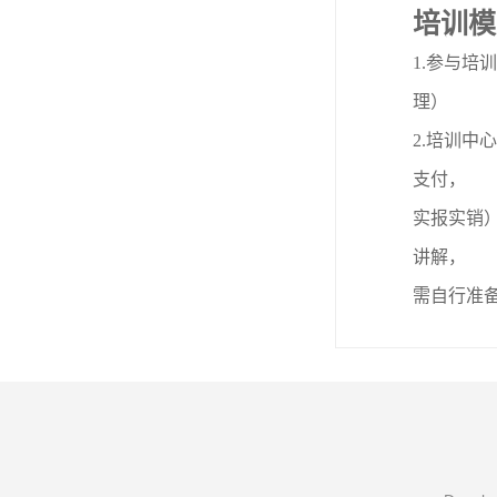
培训模
1.参与
理）
2.培训
支付，
实报实销）
讲解，
需自行准