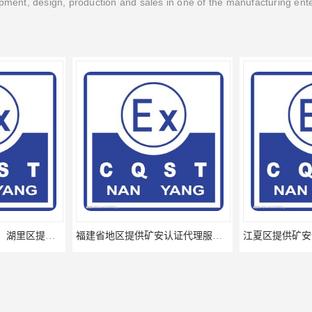
ment, design, production and sales in one of the manufacturing ent
厦门思明区、海沧区、湖里区提供矿安认证专业技术服务值得信赖的咨询专家
福建省地区提供矿安认证代理服务让您贴心顺心的专业代理机构