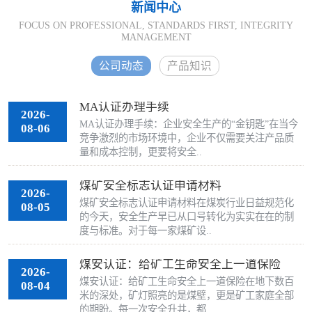
证机构、国家实验室有着良好的合作关系。公司拥有一批专业的咨
新闻中心
询师、技术精湛的工程师及专业的咨询服务团队，可为您及时提供
申请、咨询、技术支持、对策措施及获取认证等"一站式"服务。在
FOCUS ON PROFESSIONAL, STANDARDS FIRST, INTEGRITY
MANAGEMENT
认证咨..
公司动态
产品知识
MA认证办理手续
2026-
MA认证办理手续：企业安全生产的“金钥匙”在当今
08-06
竞争激烈的市场环境中，企业不仅需要关注产品质
量和成本控制，更要将安全..
煤矿安全标志认证申请材料
2026-
煤矿安全标志认证申请材料在煤炭行业日益规范化
08-05
的今天，安全生产早已从口号转化为实实在在的制
度与标准。对于每一家煤矿设..
煤安认证：给矿工生命安全上一道保险
2026-
煤安认证：给矿工生命安全上一道保险在地下数百
08-04
米的深处，矿灯照亮的是煤壁，更是矿工家庭全部
的期盼。每一次安全升井，都..