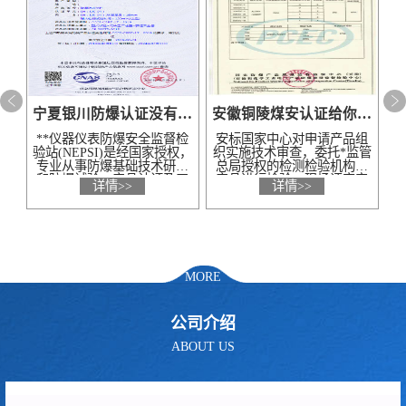
宁夏银川防爆认证没有做不到只有想不到
安徽铜陵煤安认证给你优质周到好服务我从不含糊
**仪器仪表防爆安全监督检
安标国家中心对申请产品组
验站(NEPSI)是经国家授权，
织实施技术审查，委托*监管
专业从事防爆基础技术研究
总局授权的检测检验机构对
和防爆试验、产品认证及工
产品进行检验。现场评审安
详情>>
详情>>
程项目防爆安全检查、评价
标国家中心组织评审组对申
的技术机构。NEPSI是国际
请人的主体资格、生产能
电工*..
力、产..
MORE
公司介绍
ABOUT US
江西上饶防爆认证品质保证成功率高质量好周期快
山西大同防爆认证价格透明实力演绎用实力说话官方有效
PCEC具有一大批在上述特殊
在*人民共和国境内生产、销