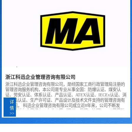
环境领域里年富力强、高技
售或者在经营活动中使用防
术水平的机械、电气、仪表
爆电气产品的，适用本实施
专家和石油、化学专家，他
细则。任何企业未取得防爆
详情>>
详情>>
们有着丰富的实验室检验研
电气产品生产许可证不得生
究和安全生产现场检测的经
产防爆电气产品，任何单位
验。..
和个..
浙江科迅企业管理咨询有限公司
浙江科迅企业管理咨询有限公司，是经国家工商行政管理局注册的
管理咨询服务机构，本公司是专业从事全国：防爆认证、煤安认
证、劳安认证、体系认证、产品认证、ATEX认证、IECEx认证、消
防产品认证、生产许可证、产品设计及技术文件支持的管理咨询有
详
限公司。 科迅企业管理咨询有限公司成立近8年来，公司不断发
情
展，目前在全国拥有三家分公司（温州、武汉、沈阳），公司团队
>>
以扎实过硬的技术实力、热忱饱满的工作、枕戈待旦的行业警觉、
严谨务实的工作作风，先后协助2000余家企业顺利获取各类认证资
质。 目前，公司已获得众多客户和认证机构的认可，并且和多家认