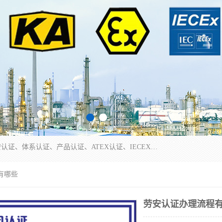
本公司专业从事全国：防爆认证、煤安认证、劳安认证、体系认证、产品认证、ATEX认证、IECEX认证、消防产品认证、生产认可证、验厂指导、认证技术支持、企业管理策划等一站式咨询服务。 用我们的智慧、经验、真诚与勤恳，分享成长的喜悦！ 全国24小时咨询热线：* 认证咨询：张老师（全国*）
有哪些
劳安认证办理流程