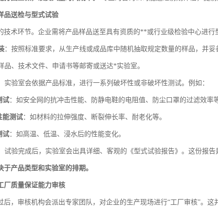
样品送检与型式试验
的技术环节。企业需将产品样品送至具有资质的**或行业级检验中心进行
装
：按照标准要求，从生产线或成品库中随机抽取规定数量的样品，并妥
样品、技术文件、申请书等邮寄或送达*实验室。
：实验室会依据产品标准，进行一系列破坏性或非破坏性测试。例如：
测试
：如安全网的抗冲击性能、防静电鞋的电阻值、防尘口罩的过滤效率
性能测试
：如材料的拉伸强度、断裂伸长率、耐老化等。
测试
：如高温、低温、浸水后的性能变化。
：试验完成后，实验室会出具详细、客观的《型式试验报告》。这份报告是
决于产品类型和实验室的排期。
工厂质量保证能力审核
过后，审核机构会派出专家团队，对企业的生产现场进行“工厂审核”。这