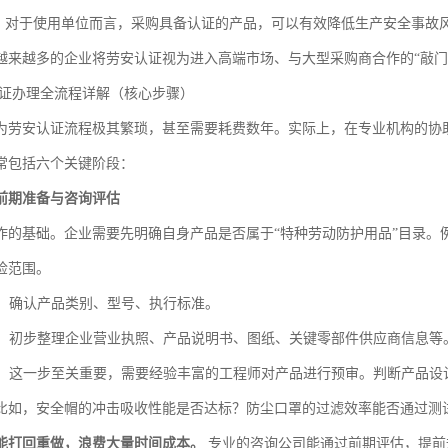
：对于使用单位而言，采购具备认证的产品，可以有效降低生产安全事故
越来越多的企业将劳安认证视为进入高端市场、与大型采购商合作的“敲门
认证办理全流程详解（核心步骤）
为劳安认证流程极其繁琐，甚至需要耗费数年。实际上，在专业机构的协
常包括六个关键阶段：
前期准备与咨询评估
作的基础。企业需要先明确自身产品是否属于“特种劳动防护用品”目录。
检范围。
：确认产品类别、型号、执行标准。
：初步整理企业营业执照、产品说明书、图纸、关键零部件供应商信息等
：这一步至关重要，需要经验丰富的工程师对产品进行预审。判断产品设
比如，安全帽的冲击吸收性能是否达标？防尘口罩的过滤效率能否通过测
能打回重做，浪费大量时间成本。
专业的咨询公司能通过前期评估，提前