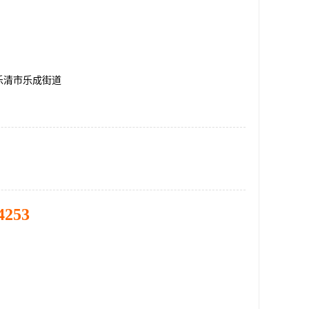
乐清市乐成街道
4253