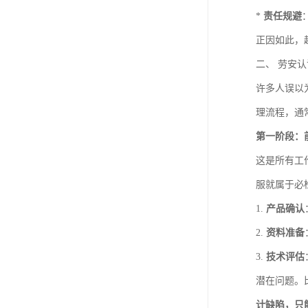
*
责任规避
正因如此，
二、 劳安
许多人误以
理流程，通
第一阶段：
这是所有工
服就属于必
1.
产品确认
2.
资料准备
3.
技术评估
潜在问题。
计缺陷，只