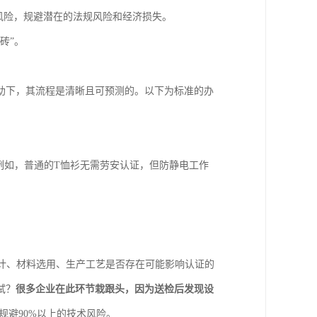
风险，规避潜在的法规风险和经济损失。
砖”。
助下，其流程是清晰且可预测的。以下为标准的办
例如，普通的T恤衫无需劳安认证，但防静电工作
。
计、材料选用、生产工艺是否存在可能影响认证的
试？
很多企业在此环节栽跟头，因为送检后发现设
规避90%以上的技术风险。