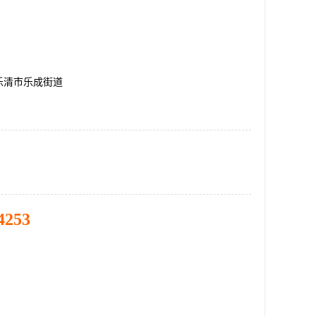
乐清市乐成街道
4253