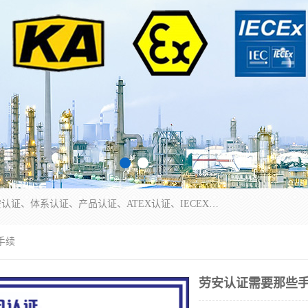
本公司专业从事全国：防爆认证、煤安认证、劳安认证、体系认证、产品认证、ATEX认证、IECEX认证、消防产品认证、生产认可证、验厂指导、认证技术支持、企业管理策划等一站式咨询服务。 用我们的智慧、经验、真诚与勤恳，分享成长的喜悦！ 全国24小时咨询热线：* 认证咨询：张老师（全国*）
手续
劳安认证需要那些