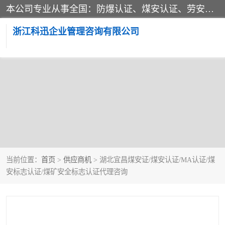
本公司专业从事全国：防爆认证、煤安认证、劳安认证、体系认证、产品认证、ATEX认证、IECEX认证、消防产品认证、生产认可证、验厂指导、认证技术支持、企业管理策划等一站式咨询服务。 用我们的智慧、经验、真诚与勤恳，分享成长的喜悦！ 全国24小时咨询热线：* 认证咨询：张老师（全国*）
浙江科迅企业管理咨询有限公司
当前位置：
首页
>
供应商机
> 湖北宜昌煤安证/煤安认证/MA认证/煤
安标志认证/煤矿安全标志认证代理咨询