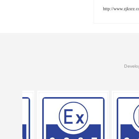
http://www.zjkxrz.
Develop