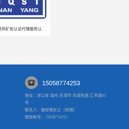
江夏区提供矿安认证代理服务让您贴心顺心的专业代理机构
江西九江浔阳区提供矿安认证咨询专业服务矿安代理欢迎垂询
15058774253
地址：浙江省 温州 乐清市 乐成街道 汇丰路61
号
河南省南阳提供矿安认证专业技术服务值得信赖的咨询专家
河南省永城市、民权县、睢县提供矿安认证专业技术服务值得信赖的咨询专家
联系人：施经理
女士
（经理）
微信帐号：15058774253