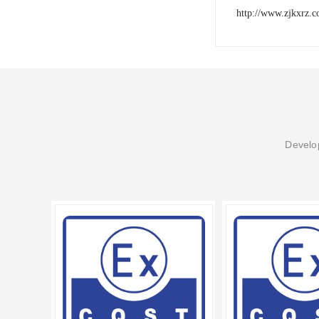
http://www.zjkxrz.
Develop