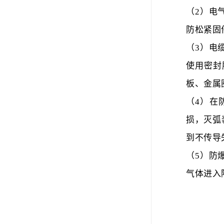
（2）电
防松紧固
（3）电
使用密封
板、金属
（4）在
损，灭弧
到不传导
（5）防
气体进入