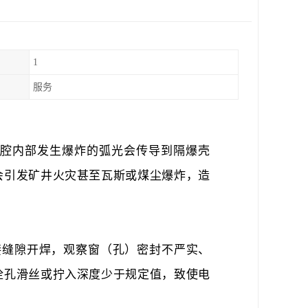
1
服务
腔内部发生爆炸的弧光会传导到隔爆壳
会引发矿井火灾甚至瓦斯或煤尘爆炸，造
接缝隙开焊，观察窗（孔）密封不严实、
栓孔滑丝或拧入深度少于规定值，致使电