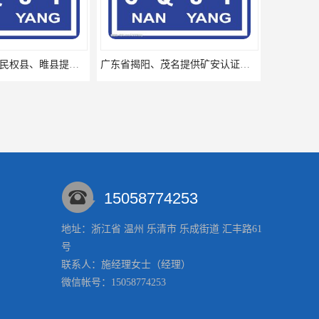
广东省揭阳、茂名提供矿安认证专业咨询服务机构让你拿本放心省心
厦门思明区、海沧区、湖里区提供矿安认证专业技术服务值得信赖的咨询专家
15058774253
地址：浙江省 温州 乐清市 乐成街道 汇丰路61
号
丽水、宁波、杭州提供矿安认证专业咨询服务机构让你拿本放心
湖州吴兴区、南浔区提供矿安认证专业技术服务值得信赖的咨询专家
联系人：施经理
女士
（经理）
微信帐号：15058774253