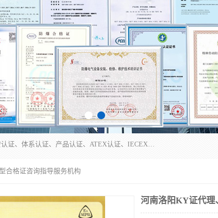
本公司专业从事全国：防爆认证、煤安认证、劳安认证、体系认证、产品认证、ATEX认证、IECEX认证、消防产品认证、生产认可证、验厂指导、认证技术支持、企业管理策划等一站式咨询服务。 用我们的智慧、经验、真诚与勤恳，分享成长的喜悦！ 全国24小时咨询热线：* 认证咨询：张老师（全国*）
般型合格证咨询指导服务机构
河南洛阳KY证代理