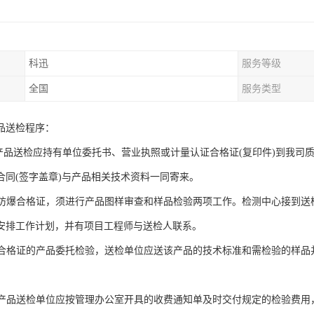
科迅
服务等级
全国
服务类型
品送检程序：
证产品送检应持有单位委托书、营业执照或计量认证合格证(复印件)到我司
合同(签字盖章)与产品相关技术资料一同寄来。
产品防爆合格证，须进行产品图样审查和样品检验两项工作。检测中心接到送
安排工作计划，并有项目工程师与送检人联系。
防爆合格证的产品委托检验，送检单位应送该产品的技术标准和需检验的样
。
认证产品送检单位应按管理办公室开具的收费通知单及时交付规定的检验费