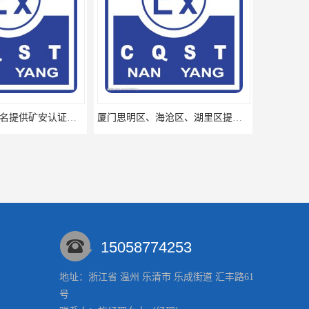
广东省揭阳、茂名提供矿安认证专业咨询服务机构让你拿本放心省心
厦门思明区、海沧区、湖里区提供矿安认证专业技术服务值得信赖的咨询专家
15058774253
地址：浙江省 温州 乐清市 乐成街道 汇丰路61
号