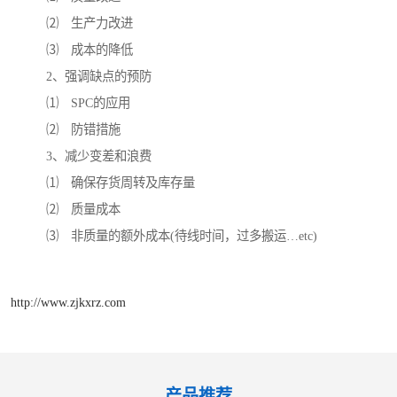
⑵
生产力改进
⑶
成本的降低
2
、强调缺点的预防
⑴
SPC
的应用
⑵
防错措施
3
、减少变差和浪费
⑴
确保存货周转及库存量
⑵
质量成本
⑶
非质量的额外成本
(
待线时间，过多搬运
…etc)
http://www.zjkxrz.com
产品推荐