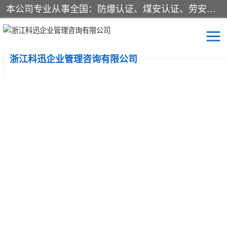
本公司专业从事全国：防爆认证、煤安认证、劳安认证、体系认证、产品认证、ATEX认证、IECEX认证、消防产品认证、生产认可证、验厂指导、认证技术支持、企业管理策划等一站式咨询服务。 用我们的智慧、经验、真诚与勤恳，分享成长的喜悦！ 全国24小时咨询热线：* 认证咨询：张老师（全国*）
浙江科迅企业管理咨询有限公司