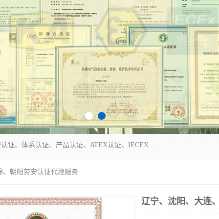
本公司专业从事全国：防爆认证、煤安认证、劳安认证、体系认证、产品认证、ATEX认证、IECEX认证、消防产品认证、生产认可证、验厂指导、认证技术支持、企业管理策划等一站式咨询服务。 用我们的智慧、经验、真诚与勤恳，分享成长的喜悦！ 全国24小时咨询热线：* 认证咨询：张老师（全国*）
锦、朝阳劳安认证代理服务
辽宁、沈阳、大连