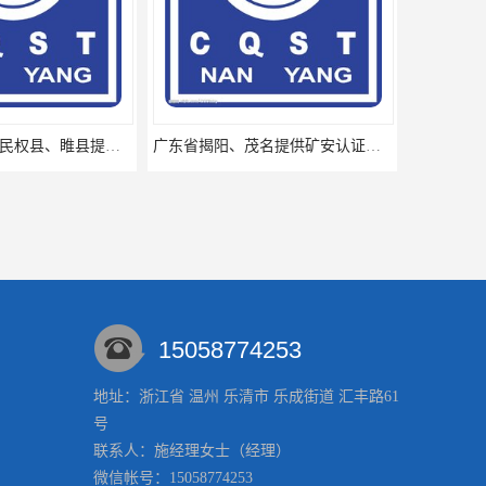
河南省永城市、民权县、睢县提供矿安认证专业技术服务值得信赖的咨询专家
广东省揭阳、茂名提供矿安认证专业咨询服务机构让你拿本放心省心
15058774253
地址：浙江省 温州 乐清市 乐成街道 汇丰路61
号
江西九江浔阳区提供矿安认证咨询专业服务矿安代理欢迎垂询
丽水、宁波、杭州提供矿安认证专业咨询服务机构让你拿本放心
联系人：施经理
女士
（经理）
微信帐号：15058774253