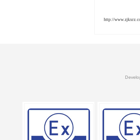
http://www.zjkxrz.
Develop