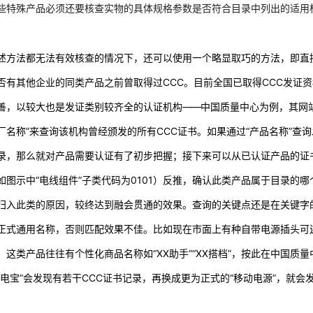
些特殊产品必须还要核查实物的具体规格参数是否符合目录中列出的适用
述方法都无法有效核查的情况下，还可以使用一个略显取巧的方法，即直
否有其他企业的同类产品之前曾取得过CCC。目前全国已取得CCC发证
善，以较大也是发证类别较齐全的认证机构
——
中国质量中心为例，其网站
厂名称”来查询该机构曾经颁发的所有CCC证书。如果通过“产品名称”查
录，那么就对产品需要认证有了初步把握；接下来可以从已认证产品的证书
如图示中“电线组件”子类代码为0101）反推，确认此类产品属于目录的
归入此类的原因，较终达到融会贯通的效果。查询的关键点还是在关键字
正式通用名称，否则匹配效果不佳。比如现在市面上有种自带电源插头可连
，这类产品往往有个性化商品名称如“XX助手”“XX搭档”，按此在中国
充电宝”会发现有若干CCC证书记录，再换成更为正式的“移动电源”，就会