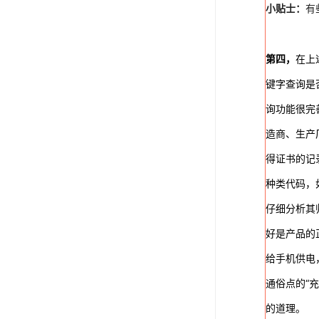
小贴士：
有
第四，
在上
键字查询是
询功能很完
造商、生产
得证书的记
种类代码，
仔细分析其
好是产品的
给手机供电
通俗点的“
的道理。