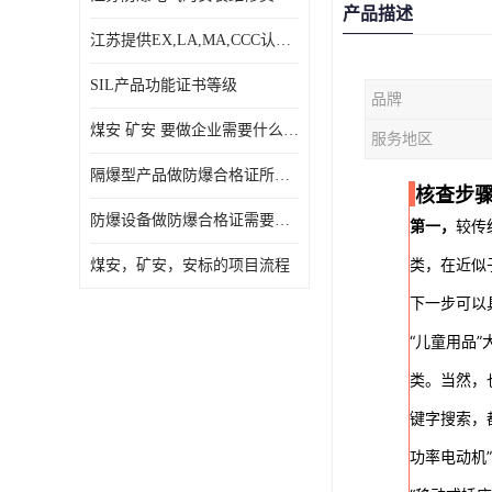
产品描述
江苏提供EX,LA,MA,CCC认证，免费咨询服务
SIL产品功能证书等级
品牌
煤安 矿安 要做企业需要什么条件
服务地区
隔爆型产品做防爆合格证所需资料
核查步
防爆设备做防爆合格证需要的资料
第一，
较传
类，在近似
煤安，矿安，安标的项目流程
下一步可以
“儿童用品”
类。当然，
键字搜索，
功率电动机