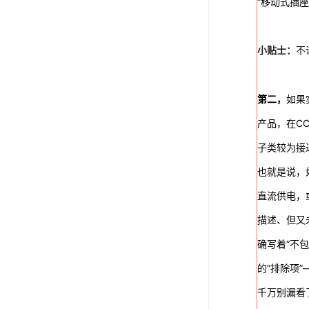
“移动式插座
小贴士：
不
第二，
如果
产品，在C
子类较为接
也就是说，
直流供电，
描述、但又
确写着“不
的“排除项”
千万别漏看了