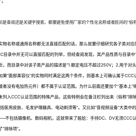
”。
论是查阅还是关键字搜索，都要避免使用厂家的个性化名称或者民间的“俗
实物名称或通用名称都无法直接匹配的话，那么就要仔细研究各子类对应的
CC目录中并无可以直接匹配的列举，但经查阅发现，其产品性质与目录中“
近，而目录中对该子类产品的描述是“1.额定电压不超过250V；2.用于
如果“面部美容仪”的实物同时满足这两个条件，则基本上可确认属于CC
或者没有电加热元件）都不属于认证范围。为什么前面还要加个“基本上”
未列入CCC认证范围的特殊产品，这些特例会在备注栏列出来（俗称“排除
包括医用皮肤、毛发护理器具、电动剃须等”。又比如“音视频设备”大类中
——
不包括摄像机、数码相机，这就带来了尴尬：手持DC、DV无须CCC
“排除项”。