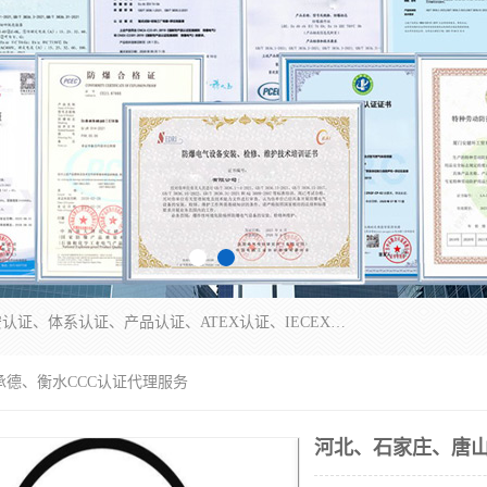
本公司专业从事全国：防爆认证、煤安认证、劳安认证、体系认证、产品认证、ATEX认证、IECEX认证、消防产品认证、生产认可证、验厂指导、认证技术支持、企业管理策划等一站式咨询服务。 用我们的智慧、经验、真诚与勤恳，分享成长的喜悦！ 全国24小时咨询热线：* 认证咨询：张老师（全国*）
承德、衡水CCC认证代理服务
河北、石家庄、唐山