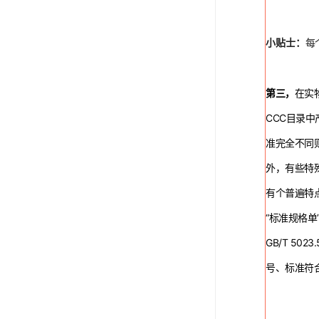
小贴士：
每
第三，
在实
CCC目录
准完全不同
外，有些特
有个普遍特
“标准规格单
GB/T 5
号、标准符