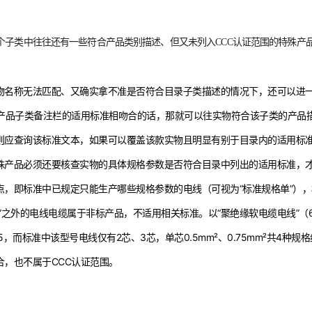
个子类中往往还有一些符合产品类别描述、但又未列入CCC认证范围的特殊产品
物名称无法匹配、又确实拿不准是否符合目录子类描述的情况下，还可以进
中产品子类备注栏的适用标准相吻合的话，那就可以往实物符合该子类的产品
则应查询该标准文本，如果可以覆盖该款实物且明显有别于目录内的适用标
殊产品必须还要核查实物的具体规格参数是否符合目录中列出的适用标准，
点，即标准中已规定只能生产哪些规格参数的电线（可视为“标准规格单”）
”之外的电线电缆属于非标产品，不适用相关标准。以“聚绝缘软电缆电线”（602
023.5，而标准中该型号电线仅有2芯、3芯，单芯0.5mm²、0.75mm²共
合，也不属于CCC认证范围。