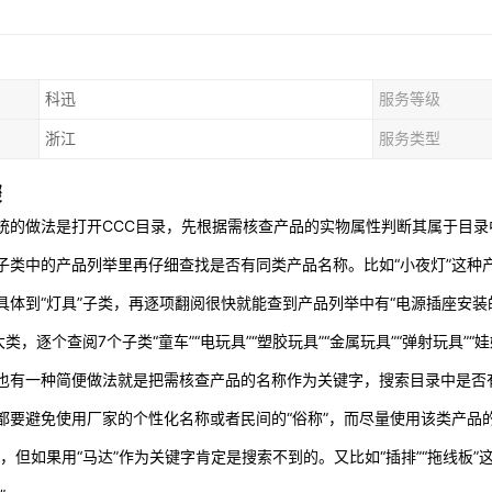
科迅
服务等级
浙江
服务类型
骤
统的做法是打开CCC目录，先根据需核查产品的实物属性判断其属于目
子类中的产品列举里再仔细查找是否有同类产品名称。比如“小夜灯”这种产
具体到“灯具”子类，再逐项翻阅很快就能查到产品列举中有“电源插座安装
大类，逐个查阅7个子类“童车”“电玩具”“塑胶玩具”“金属玩具”“弹射玩具”
也有一种简便做法就是把需核查产品的名称作为关键字，搜索目录中是否
都要避免使用厂家的个性化名称或者民间的“俗称”，而尽量使用该类产品
”，但如果用“马达”作为关键字肯定是搜索不到的。又比如“插排”“拖线板