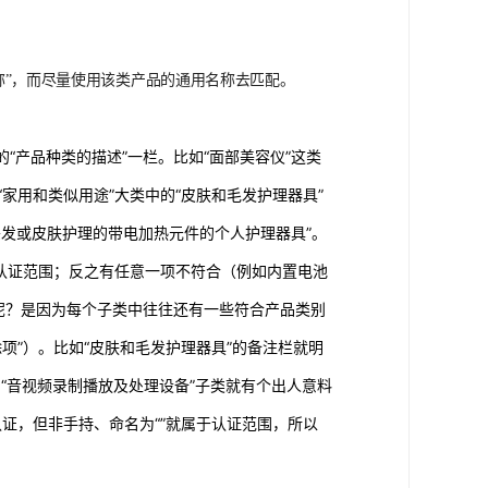
称”，而尽量使用该类产品的通用名称去匹
配。
“产品种类的描述”一栏。比如“面部美容仪”这类
家用和类似用途”大类中的“皮肤和毛发护理器具”
对头发或皮肤护理的带电加热元件的个人护理器具”。
C认证范围；反之有任意一项不符合（例如内置电池
呢？是因为每个子类中往往还有一些符合产品类别
项”）。比如“皮肤和毛发护理器具”的备注栏就明
的“音视频录制播放及处理设备”子类就有个出人意料
认证，但非手持、命名为“”就属于认证范围，所以