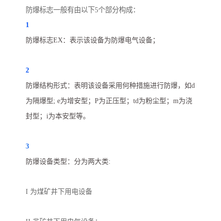
防爆标志一般有由以下
5
个部分构成：
1
防爆标志
EX
：表示该设备为防爆电气设备；
2
防爆结构形式：表明该设备采用何种措施进行防爆，如
d
为隔爆型
; e
为增安型；
P
为正压型；
td
为粉尘型；
m
为
浇
封型；
i
为本安型等。
3
防爆设备类型：分为两大类
:
I
为煤矿井下用电设备