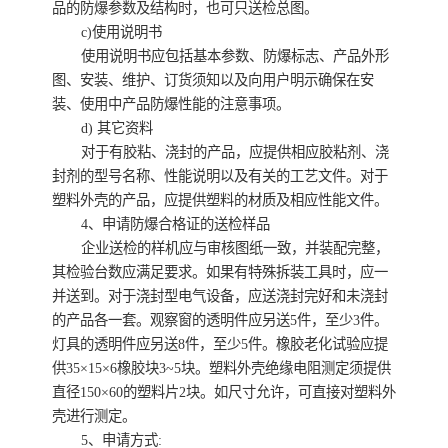
品的防爆参数及结构时，也可只送检总图。
c)使用说明书
使用说明书应包括基本参数、防爆标志、产品外形
图、安装、维护、订货须知以及向用户明示确保在安
装、使用中产品防爆性能的注意事项。
d) 其它资料
对于有胶粘、浇封的产品，应提供相应胶粘剂、浇
封剂的型号名称、性能说明以及有关的工艺文件。对于
塑料外壳的产品，应提供塑料的材质及相应性能文件。
4、申请防爆合格证的送检样品
企业送检的样机应与审核图纸一致，并装配完整，
其检验台数应满足要求。如果有特殊拆装工具时，应一
并送到。对于浇封型电气设备，应送浇封完好和未浇封
的产品各一套。观察窗的透明件应另送5件，至少3件。
灯具的透明件应另送8件，至少5件。橡胶老化试验应提
供35×15×6橡胶块3~5块。塑料外壳绝缘电阻测定须提供
直径150×60的塑料片2块。如尺寸允许，可直接对塑料外
壳进行测定。
5、申请方式: