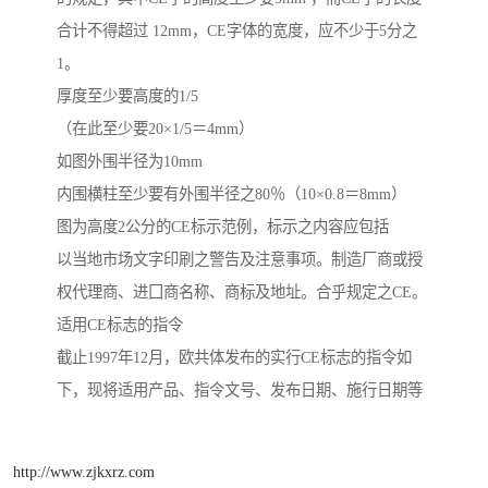
合计不得超过 12mm，CE字体的宽度，应不少于5分之
1。
厚度至少要高度的1/5
（在此至少要20×1/5＝4mm）
如图外围半径为10mm
内围横柱至少要有外围半径之80％（10×0.8＝8mm）
图为高度2公分的CE标示范例，标示之内容应包括
以当地市场文字印刷之警告及注意事项。制造厂商或授
权代理商、进囗商名称、商标及地址。合乎规定之CE。
适用CE标志的指令
截止1997年12月，欧共体发布的实行CE标志的指令如
下，现将适用产品、指令文号、发布日期、施行日期等
http://www.zjkxrz.com