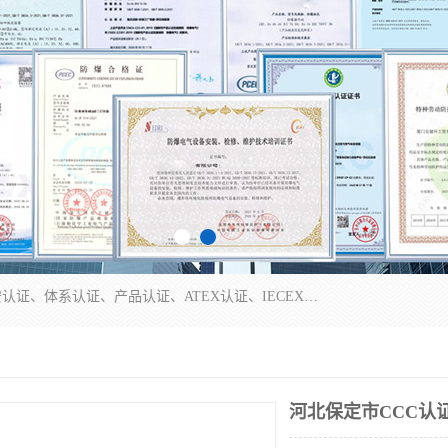
本公司专业从事全国：防爆认证、煤安认证、劳安认证、体系认证、产品认证、ATEX认证、IECEX认证、消防产品认证、生产认可证、验厂指导、认证技术支持、企业管理策划等一站式咨询服务。 用我们的智慧、经验、真诚与勤恳，分享成长的喜悦！ 全国24小时咨询热线：* 认证咨询：张老师（全国*）
河北保定市CCC认