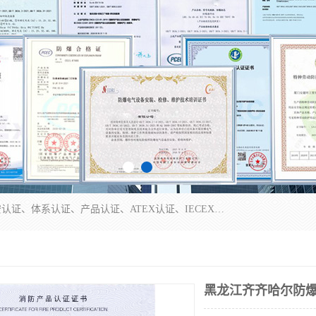
本公司专业从事全国：防爆认证、煤安认证、劳安认证、体系认证、产品认证、ATEX认证、IECEX认证、消防产品认证、生产认可证、验厂指导、认证技术支持、企业管理策划等一站式咨询服务。 用我们的智慧、经验、真诚与勤恳，分享成长的喜悦！ 全国24小时咨询热线：* 认证咨询：张老师（全国*）
黑龙江齐齐哈尔防