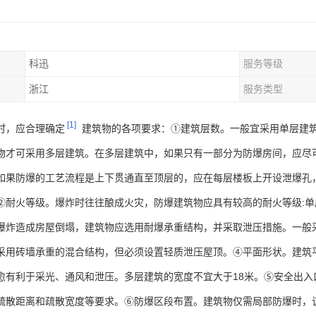
科迅
服务等级
浙江
服务类型
[1]
时，应合理确定
建筑物的各项要求：①建筑层数。一般宜采用单层建
物才可采用多层建筑。在多层建筑中，如果只有一部分为防爆房间，应尽
如果防爆的工艺流程是上下贯通直至顶层的，应在每层楼板上开设泄爆孔，
②耐火等级。爆炸时往往酿成火灾，防爆建筑物应具有较高的耐火等级:单
爆炸造成房屋倒塌，建筑物应选用耐爆承重结构，并采取泄压措施。一般
采用砖墙承重的混合结构，但必须设置轻质泄压屋顶。④平面形状。建筑
愈有利于采光、通风和泄压。多层建筑的宽度不宜大于18米。⑤安全出
疏散距离和疏散宽度等要求。⑥防爆区段布置。建筑物仅需局部防爆时，