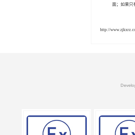
面；如果只
http://www.zjkxrz.
Develop