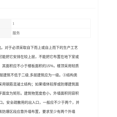
1
服务
筑。对于必须采取自下而上或自上而下的生产工艺
可能把它安排在较上层，不能把它布置在地下室或
其面积应不小于楼板面积的15%，楼顶采用轻质
层建筑不低于二级,多层建筑应为一级。③结构类
采用钢筋混凝土结构；如果墙体较厚或防爆建筑面
平面宜为矩形。建筑物宽度愈小，外墙面积同容积
入口。安全疏散用的出入口，一般应不少于两个，并
该防爆区段应靠外墙布置，要求至少有两个外墙