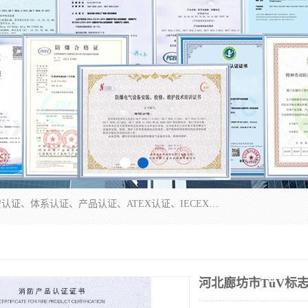
本公司专业从事全国：防爆认证、煤安认证、劳安认证、体系认证、产品认证、ATEX认证、IECEX认证、消防产品认证、生产认可证、验厂指导、认证技术支持、企业管理策划等一站式咨询服务。 用我们的智慧、经验、真诚与勤恳，分享成长的喜悦！ 全国24小时咨询热线：* 认证咨询：张老师（全国*）
河北廊坊市TüV标