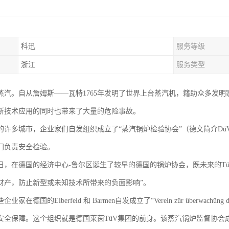
科迅
服务等级
浙江
服务类型
蒸汽。自从詹姆斯——瓦特1765年发明了世界上台蒸汽机，籍助众多发
新技术应用的同时也带来了大量的危险事故。
的许多城市，企业家们自发组织成立了“蒸汽锅炉检验协会”（德文简介D
门负责安全检验。
月6日，在德国的经济中心-鲁尔区诞生了较早的德国的锅炉协会，既未来的Tü
财产，防止新型或未知技术所带来的负面影响”。
企业家在德国的Elberfeld 和 Barmen自发成立了“Verein zür überwachü
安全保障。这个组织就是德国莱茵TüV集团的前身。该蒸汽锅炉监督协会成