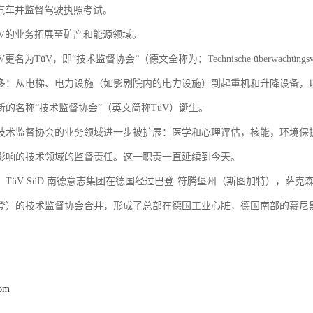
辆汽车并监督驾驶执照考试。
DüV的业务拓展至矿产和能源领域。
üV更名为TüV，即“技术监督协会”（德文全称为：Technische überwachü
多：从电梯、电力设施（如影剧院内的电力设施）到起重机和升降设备，
新的名称“技术监督协会”（英文简称TüV）诞生。
后，技术监督协会的业务领域进一步被扩展：医学和心理评估，核能，环境
影响的技术领域的监督责任。这一职责一直延续到今天。
中，TüV SüD 南德意志集团在德国经过巴登-符腾堡州（斯图加特），
登）的技术监督协会合并，形成了总部在德国工业心脏，德国南部的慕尼
com