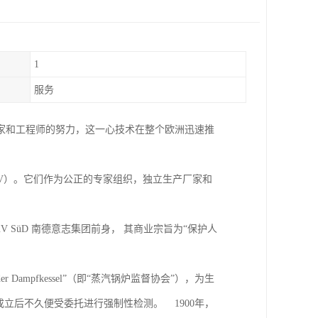
1
服务
明家和工程师的努力，这一心技术在整个欧洲迅速推
üV）。它们作为公正的专家组织，独立生产厂家和
V SüD 南德意志集团前身， 其商业宗旨为“保护人
ng der Dampfkessel”（即“蒸汽锅炉监督协会”），为生
立后不久便受委托进行强制性检测。 1900年，