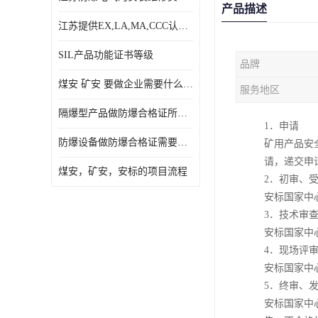
产品描述
江苏提供EX,LA,MA,CCC认证，免费咨询服务
SIL产品功能证书等级
品牌
煤安 矿安 要做企业需要什么条件
服务地区
隔爆型产品做防爆合格证所需资料
1．申请
防爆设备做防爆合格证需要的资料
矿用产品安
请，递交申
煤安，矿安，安标的项目流程
2．初审、
安标国家中
3．技术审
安标国家中
4．现场评
安标国家中
5．终审、
安标国家中