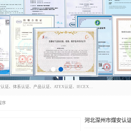
本公司专业从事全国：防爆认证、煤安认证、劳安认证、体系认证、产品认证、ATEX认证、IECEX认证、消防产品认证、生产认可证、验厂指导、认证技术支持、企业管理策划等一站式咨询服务。 用我们的智慧、经验、真诚与勤恳，分享成长的喜悦！ 全国24小时咨询热线：* 认证咨询：张老师（全国*）
程序
河北深州市煤安认