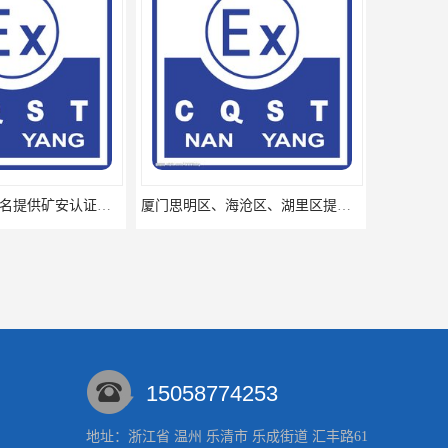
广东省揭阳、茂名提供矿安认证专业咨询服务机构让你拿本放心省心
厦门思明区、海沧区、湖里区提供矿安认证专业技术服务值得信赖的咨询专家
15058774253
地址：浙江省 温州 乐清市 乐成街道 汇丰路61