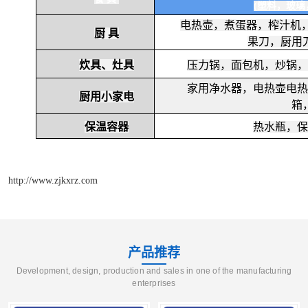
(塑料，玻
电热壶，煮蛋器，榨汁机
厨 具
果刀，厨用
炊具、灶具
压力锅，面包机，炒锅，
家用净水器，电热壶电热
厨用小家电
箱
保温容器
热水瓶，保
http://www.zjkxrz.com
产品推荐
Development, design, production and sales in one of the manufacturing
enterprises