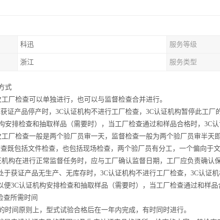
科迅
服务等级
浙江
服务类型
方式
初次工厂检查可以单独进行，也可以与监督检查合并进行。
有获证产品停产时，3C认证机构不进行工厂检查，3C认证机构暂停此工
机构安排检查和抽取样品（需要时），当工厂检查通过和样品合格时，3C
初次工厂检查一般是两个验厂员审一天，监督检查一般为两个验厂员审半天
检查既包括文件检查，也包括现场检查，两个验厂员有分工，一个偏向于
认证机构在进行正常监督任务时，应与工厂确认监督日期，工厂应负责确认
处于获证产品无生产、无库存时，3C认证机构不进行工厂检查，3C认证机
以便3C认证机构安排检查和抽取样品（需要时），当工厂检查通过和样品
厂检查所需时间
查的时间原则上，型式试验合格后在一年内完成，有时同时进行。