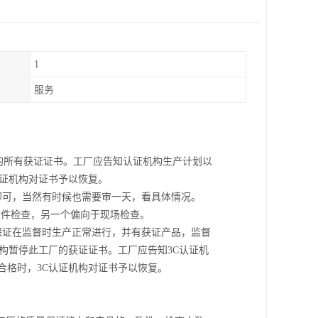
1
服务
厂的所有获证证书。工厂应告知认证机构生产计划以
认证机构对证书予以恢复。
即可，当然有时候也需要审一天，看具体情况。
文件检查，另一个偏向于现场检查。
保证在监督时生产正常进行，并有获证产品，监督
构暂停此工厂的获证证书。工厂应告知3C认证机
合格时，3C认证机构对证书予以恢复。