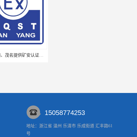
广东省揭阳、茂名提供矿安认证专业咨询服务机构让你拿本放心省心
厦门思明区、海沧区、湖里区提供矿安认证专业技术服务值得信赖的咨询专家
15058774253
地址：浙江省 温州 乐清市 乐成街道 汇丰路61
号