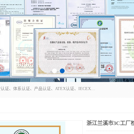
本公司专业从事全国：防爆认证、煤安认证、劳安认证、体系认证、产品认证、ATEX认证、IECEX认证、消防产品认证、生产认可证、验厂指导、认证技术支持、企业管理策划等一站式咨询服务。 用我们的智慧、经验、真诚与勤恳，分享成长的喜悦！ 全国24小时咨询热线：* 认证咨询：张老师（全国*）
浙江兰溪市3C工厂