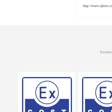
http://www.zjkxrz.
Develop