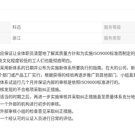
科迅
服务等级
浙江
服务类型
公司应保证让全体职员清楚地了解其质量方针和为实施ISO9000标准而制
些文化程度较低的工人们也能彻底明白。
确定采用新体系的日期并公布为实施新体系所要执行的指南。在大的公司，
个部门或产品工厂实行，根据获得的经验再逐步推广到其他部门、小组直
让新体系试运行几个月并保证内部的审核是依照ISO9000标准进行的。
对审核发现的不合格项采取纠正措施。
经过适当的时期之后，再进一步实施审核并采取纠正措施直至质量体系充分
安排一个外部的机构进行初步的审核。
根据外部审核小组的检查意见采取纠正措施。
安排一个经认可的认证人员进行日常的评估。