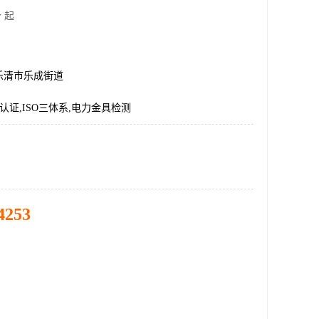
 起
乐清市乐成街道
E认证,ISO三体系,电力金具检测
4253