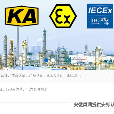
本公司专业从事全国：防爆认证、煤安认证、劳安认证、体系认证、产品认证、ATEX认证、IECEX认证、消防产品认证、生产认可证、验厂指导、认证技术支持、企业管理策划等一站式咨询服务。 用我们的智慧、经验、真诚与勤恳，分享成长的喜悦！ 全国24小时咨询热线：* 认证咨询：张老师（全国*）
证、ISO三体系、电力金具检测
安徽巢湖提供安标认