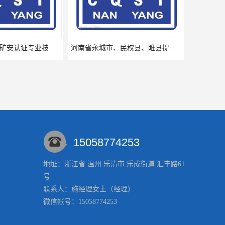
河南省永城市、民权县、睢县提供矿安认证专业技术服务值得信赖的咨询专家
15058774253
地址：浙江省 温州 乐清市 乐成街道 汇丰路61
号
江夏区提供矿安认证代理服务让您贴心顺心的专业代理机构
江西九江浔阳区提供矿安认证咨询专业服务矿安代理欢迎垂询
联系人：施经理
女士
（经理）
微信帐号：15058774253