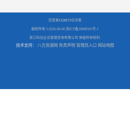
您是第
1128171
位访客
版权所有 ©2026-08-06
浙ICP备20008501号-1
浙江科迅企业管理咨询有限公司
保留所有权利.
技术支持：
八方资源网
免责声明
管理员入口
网站地图
河南省永城市、民权县、睢县提供矿安认证专业技术服务值得信赖的咨询专家
广东省揭阳、茂名提供矿安认证专业咨询服务机构让你拿本放心省心